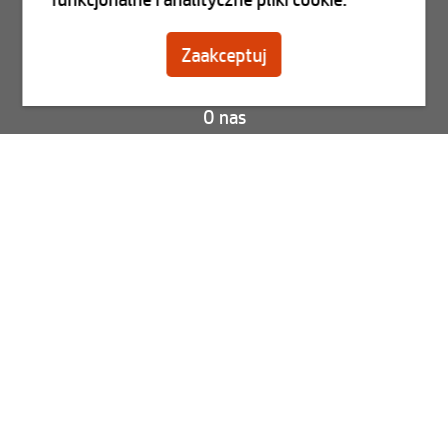
Zarejestruj się
Zaakceptuj
Skontaktuj się
O nas
Blog
FAQ
Status Twojego zamówienia
Wyświetl faktury
Best2Serve newslettera
Zapisz się teraz do naszego newslettera.