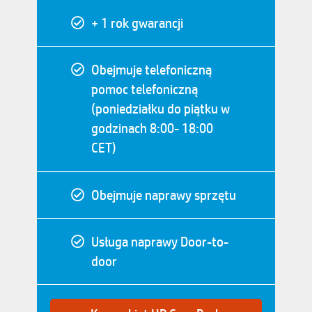
+ 1 rok gwarancji
Obejmuje telefoniczną
pomoc telefoniczną
(poniedziałku do piątku w
godzinach 8:00- 18:00
CET)
Obejmuje naprawy sprzętu
Usługa naprawy Door-to-
door