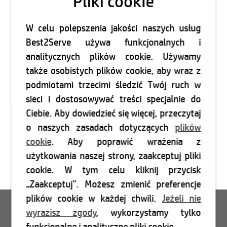
Pliki cookie
W celu polepszenia jakości naszych usług
Best2Serve używa funkcjonalnych i
analitycznych plików cookie. Używamy
także osobistych plików cookie, aby wraz z
podmiotami trzecimi śledzić Twój ruch w
sieci i dostosowywać treści specjalnie do
Ciebie. Aby dowiedzieć się więcej, przeczytaj
o naszych zasadach dotyczących
plików
cookie
. Aby poprawić wrażenia z
użytkowania naszej strony, zaakceptuj pliki
cookie. W tym celu kliknij przycisk
„Zaakceptuj”. Możesz zmienić preferencje
plików cookie w każdej chwili.
Jeżeli nie
Login
wyrazisz zgody
, wykorzystamy tylko
funkcjonalne i analityczne pliki cookie.