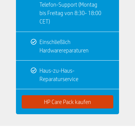
Telefon-Support (Montag
bis Freitag von 8:30- 18:00
CET)
Einschließlich
Hardwarereparaturen
Haus-zu-Haus-
Reparaturservice
HP Care Pack kaufen