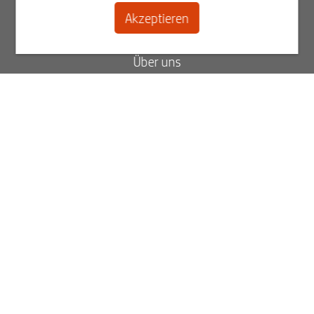
Akzeptieren
Kontakt
Über uns
Blog
FAQ
Status Ihrer Bestellung
Rechnungen ansehen
Best2Serve Newsletter
Melden Sie sich jetzt für unseren Newsletter an.