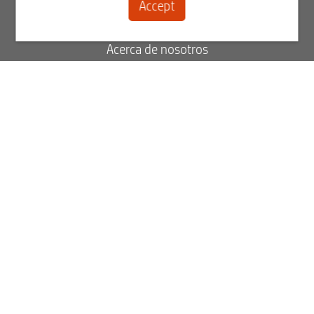
Accept
Contacto
Acerca de nosotros
Blog
FAQ
Estado de su pedido
Ver facturas
Best2Serve boletín informativo
Regístrese ahora para recibir nuestro boletín informativo.