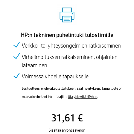
HP:n tekninen puhelintuki tulostimille
Verkko- tai yhteysongelmien ratkaiseminen
Virheilmoituksen ratkaiseminen, ohjainten
lataaminen
Voimassa yhdelle tapaukselle
Jos tuotteesi ei ole oikeutettu tukeen, saat hyvityksen. Tämä tuote on
maksuton Instant Ink -tilaajille.
Ota yhteyttä HP:hen
.
31,61 €
Sisältää arvonlisäveron