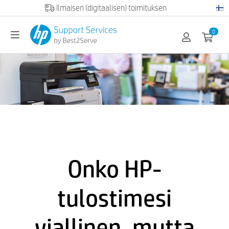
Official HP partner
0
Onko HP-
tulostimesi
viallinen, mutta