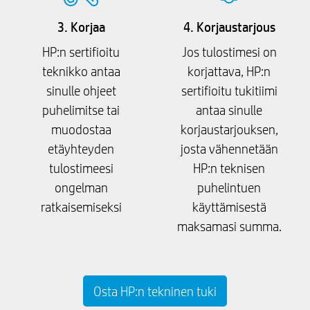
3. Korjaa
4. Korjaustarjous
HP:n sertifioitu
Jos tulostimesi on
teknikko antaa
korjattava, HP:n
sinulle ohjeet
sertifioitu tukitiimi
puhelimitse tai
antaa sinulle
muodostaa
korjaustarjouksen,
etäyhteyden
josta vähennetään
tulostimeesi
HP:n teknisen
ongelman
puhelintuen
ratkaisemiseksi
käyttämisestä
maksamasi summa.
Osta HP:n tekninen tuki