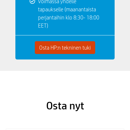
Voimassa yhdelle
tapaukselle (maanantaista
perjantaihin klo 8:30- 18:00
EET)
Osta HP:n tekninen tuki
Osta nyt