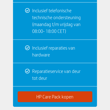
Inclusief telefonische
technische ondersteuning
(maandag t/m vrijdag van
08:00- 18:00 CET)
Inclusief reparaties van
hardware
Reparatieservice van deur
tot deur
HP Care Pack kopen